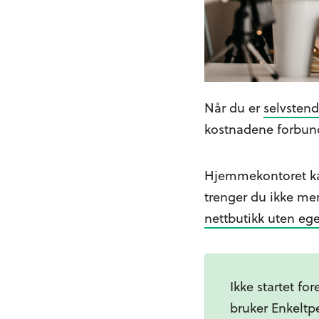
Når du er
selvsten
kostnadene forbun
Hjemmekontoret kan
trenger du ikke mer
nettbutikk uten ege
Ikke startet fo
bruker Enkeltpe