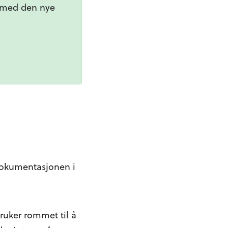
g med den nye
dokumentasjonen i
ruker rommet til å