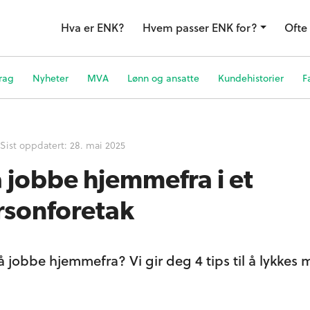
Hva er ENK?
Hvem passer ENK for?
Ofte 
rag
Nyheter
MVA
Lønn og ansatte
Kundehistorier
F
Sist oppdatert:
28. mai 2025
 å jobbe hjemmefra i et
rsonforetak
obbe hjemmefra? Vi gir deg 4 tips til å lykkes 