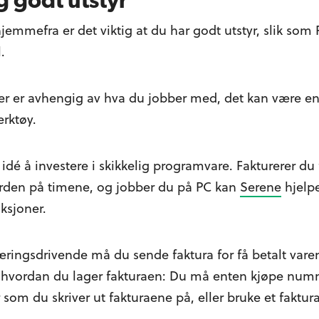
g godt utstyr
jemmefra er det viktig at du har godt utstyr, slik som
.
er er avhengig av hva du jobber med, det kan være en 
erktøy.
idé å investere i skikkelig programvare. Fakturerer du 
rden på timene, og jobber du på PC kan
Serene
hjelpe
ksjoner.
ringsdrivende må du sende faktura for få betalt varen
til hvordan du lager fakturaen: Du må enten kjøpe num
 som du skriver ut fakturaene på, eller bruke et faktu