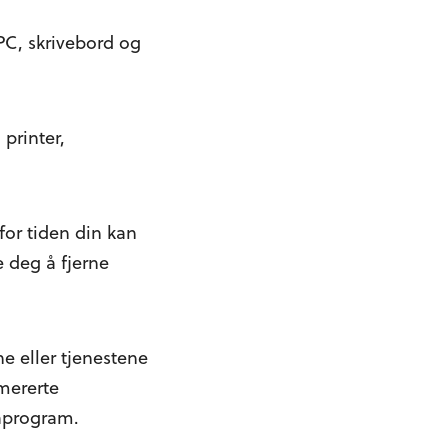
 PC, skrivebord og
printer,
for tiden din kan
 deg å fjerne
e eller tjenestene
mererte
raprogram.