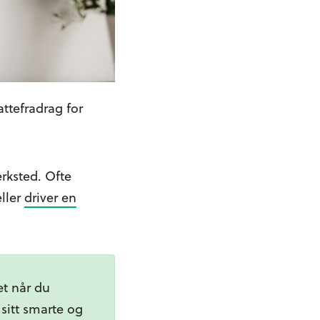
ttefradrag for
rksted. Ofte
eller
driver en
et når du
 sitt smarte og