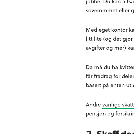
jobbe. Du kan altså
soverommet eller 
Med eget kontor kan
litt lite (og det g
avgifter og mer) kan
Da må du ha kvitte
får fradrag for del
basert på enten utle
Andre
vanlige skat
pensjon og forsikri