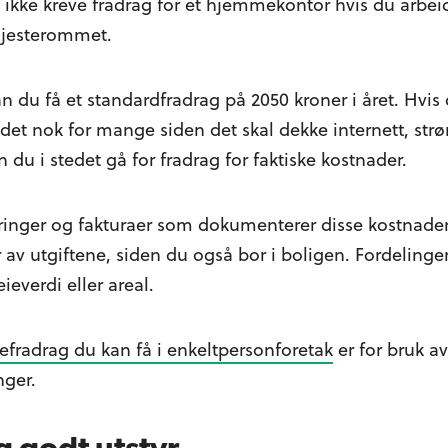
 ikke kreve fradrag for et hjemmekontor hvis du arbeid
gjesterommet.
 du få et standardfradrag på 2050 kroner i året. Hvis 
jør det nok for mange siden det skal dekke internett, 
 du i stedet gå for fradrag for faktiske kostnader.
ringer og fakturaer som dokumenterer disse kostnade
er av utgiftene, siden du også bor i boligen. Fordeling
ieverdi eller areal.
tefradrag du kan få i enkeltpersonforetak
er for bruk av
nger.