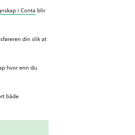
egnskap i Conta
blir
føreren din slik at
kap hvor enn du
ert både