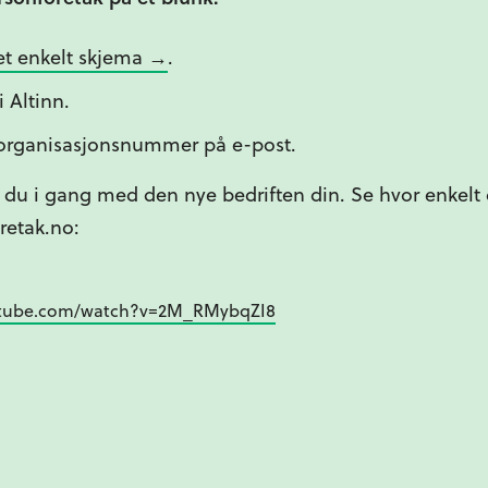
 et enkelt skjema →
.
i Altinn.
organisasjonsnummer på e-post.
r du i gang med den nye bedriften din. Se hvor enkelt
retak.no:
utube.com/watch?v=2M_RMybqZI8