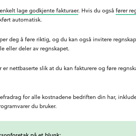
enkelt lage godkjente fakturaer
. Hvis du også
fører r
kført automatisk.
per deg å føre riktig, og du kan også invitere regnskaps
le eller deler av regnskapet.
r er nettbaserte slik at du kan fakturere og føre regns
tefradrag for alle kostnadene bedriften din har, inklud
ogramvarer du bruker.
rsonforetak på et blunk: