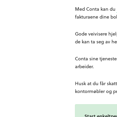
Med Conta kan du
fakturaene dine bo
Gode veivisere hjel
de kan ta seg av he
Conta sine tjeneste
arbeider.
Husk at du får skat
kontormøbler og pr
Start enkeltpe