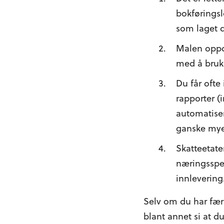
bokføringsl
som laget 
Malen oppda
med å bruke
Du får oft
rapporter (
automatiser
ganske mye 
Skatteetate
næringsspes
innlevering
Selv om du har færr
blant annet si at d