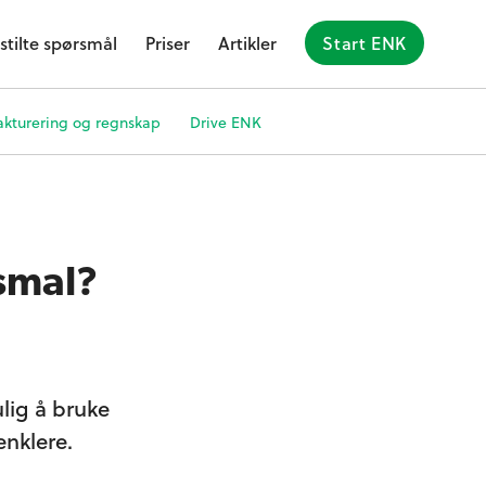
stilte spørsmål
Priser
Artikler
Start ENK
akturering og regnskap
Drive ENK
smal?
ulig å bruke
nklere.