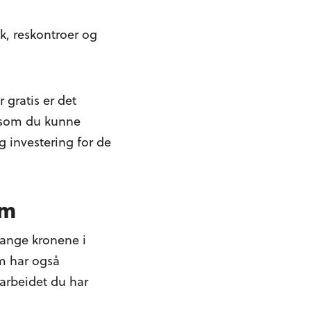
k, reskontroer og
 gratis er det
d som du kunne
g investering for de
am
mange kronene i
m har også
 arbeidet du har