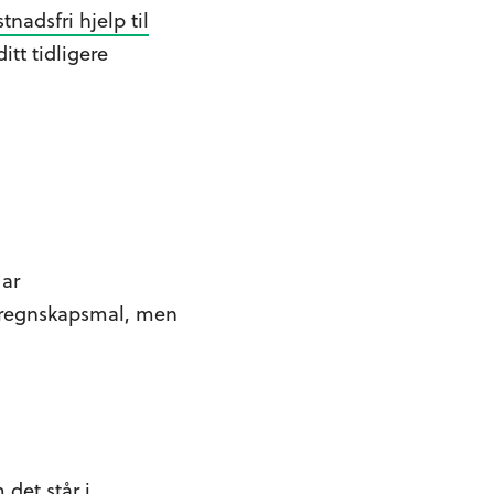
tnadsfri hjelp til
itt tidligere
Har
en regnskapsmal, men
 det står i