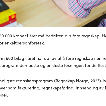
50 000 kroner i året må bedriften din
føre regnskap
. H
or enkeltpersonforetak.
nn 600 bilag i året har du lov til å føre regnskap i en
sprogram den beste og enkleste løsningen for de fleste
meligste regnskapsprogram
(Regnskap Norge, 2023). 
aver som fakturering, regnskapsføring, innsending a
oner.