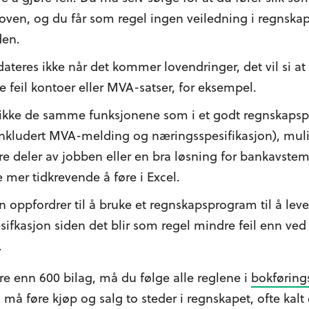
oven, og du får som regel ingen veiledning i regnskap
den.
teres ikke når det kommer lovendringer, det vil si a
 feil kontoer eller MVA-satser, for eksempel.
e ikke de samme funksjonene som i et godt regnskapsp
inkludert MVA-melding og næringsspesifikasjon), muli
e deler av jobben eller en bra løsning for bankavstem
mer tidkrevende å føre i Excel.
n oppfordrer til å bruke et regnskapsprogram til å leve
ifkasjon siden det blir som regel mindre feil enn ve
.
e enn 600 bilag, må du følge alle reglene i
bokføring
u må føre kjøp og salg to steder i regnskapet, ofte kal