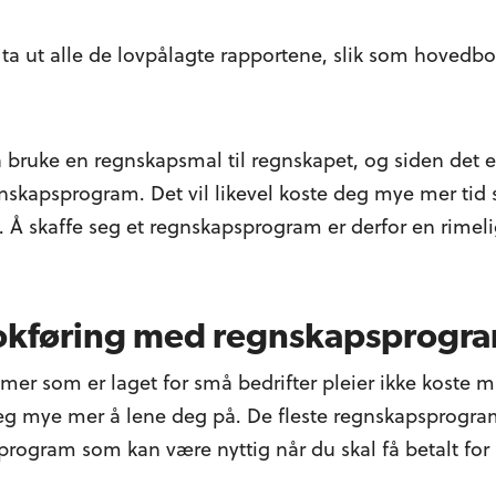
a ut alle de lovpålagte rapportene, slik som hovedbo
å bruke en regnskapsmal til regnskapet, og siden det er
egnskapsprogram. Det vil likevel koste deg mye mer ti
. Å skaffe seg et regnskapsprogram er derfor en rimeli
bokføring med regnskapsprogr
r som er laget for små bedrifter pleier ikke koste 
g mye mer å lene deg på. De fleste regnskapsprogra
aprogram som kan være nyttig når du skal få betalt for