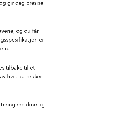
 og gir deg presise
ravene, og du får
sspesifikasjon er
tinn.
 tilbake til et
 av hvis du bruker
itteringene dine og