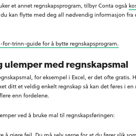
ruker et annet regnskapsprogram, tilbyr Conta også
kos
at du kan flytte med deg all nødvendig informasjon fra d
n-for-trinn-guide for å bytte regnskapsprogram.
og ulemper med regnskapsmal
nskapsmal, for eksempel i Excel, er det ofte gratis. 
et ditt et veldig enkelt regnskap så kan det føres i 
flere enn fordelene.
emper ved å bruke mal til regnskapsføringen:
re å gjøre feil. Du må selv sørge for at du fører slik som