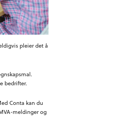
eldigvis pleier det å
 regnskapsmal.
 bedrifter.
Med Conta kan du
v MVA-meldinger og