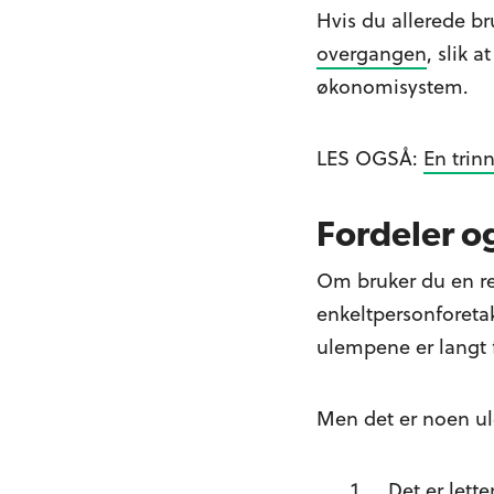
Hvis du allerede b
overgangen
, slik 
økonomisystem.
LES OGSÅ:
En trin
Fordeler 
Om bruker du en reg
enkeltpersonforetak
ulempene er langt 
Men det er noen ul
Det er lette