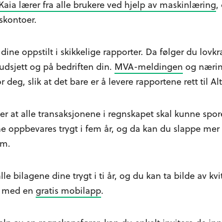
Kaia lærer fra alle brukere ved hjelp av maskinlæring
,
pskontoer.
dine oppstilt i skikkelige rapporter. Da følger du lovk
udsjett og på bedriften din.
MVA-meldingen
og næring
r deg, slik at det bare er å levere rapportene rett til Al
 at alle transaksjonene i regnskapet skal kunne spores
ne oppbevares trygt i fem år, og da kan du slappe mer
am.
le bilagene dine trygt i ti år, og du kan ta bilde av kv
ta med en
gratis mobilapp
.