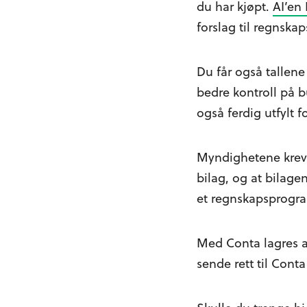
du har kjøpt.
AI’en 
forslag til regnska
Du får også tallene 
bedre kontroll på b
også ferdig utfylt fo
Myndighetene krever
bilag, og at bilage
et regnskapsprogr
Med Conta lagres al
sende rett til Con