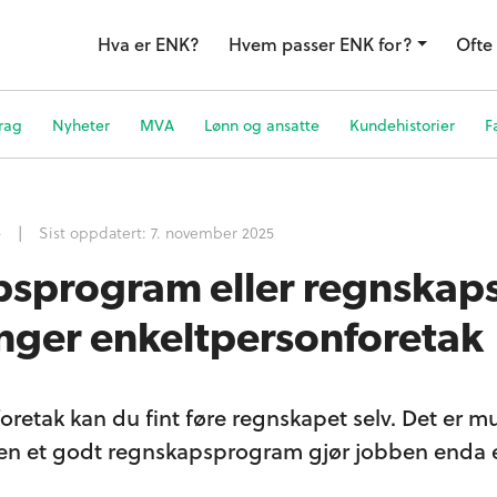
Hva er ENK?
Hvem passer ENK for?
Ofte 
rag
Nyheter
MVA
Lønn og ansatte
Kundehistorier
F
p
|
Sist oppdatert:
7. november 2025
sprogram eller regnskap
enger enkeltpersonforetak
foretak kan du fint føre regnskapet selv. Det er m
n et godt regnskapsprogram gjør jobben enda e