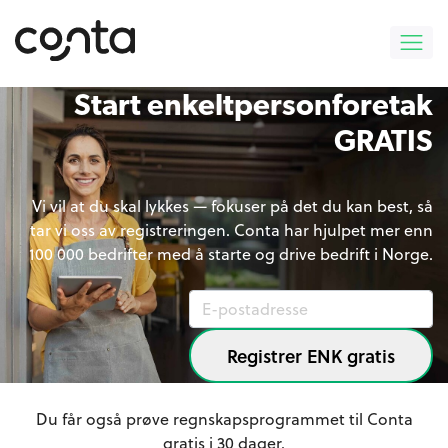
Start enkeltpersonforetak
GRATIS
Vi vil at du skal lykkes — fokuser på det du kan best, så
tar vi oss av registreringen. Conta har hjulpet mer enn
100 000 bedrifter med å starte og drive bedrift i Norge.
Registrer ENK gratis
Du får også prøve regnskapsprogrammet til Conta
gratis i 30 dager.