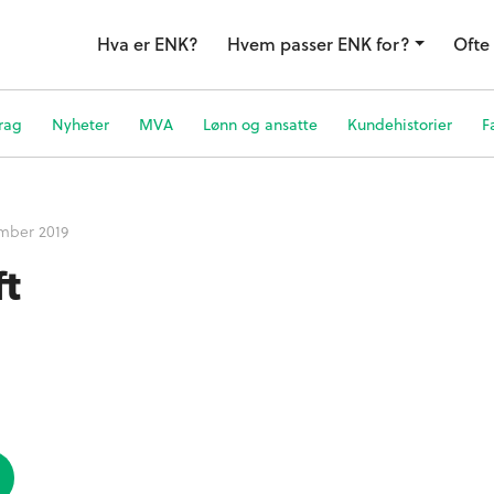
Hva er ENK?
Hvem passer ENK for?
Ofte 
rag
Nyheter
MVA
Lønn og ansatte
Kundehistorier
F
ember 2019
ft