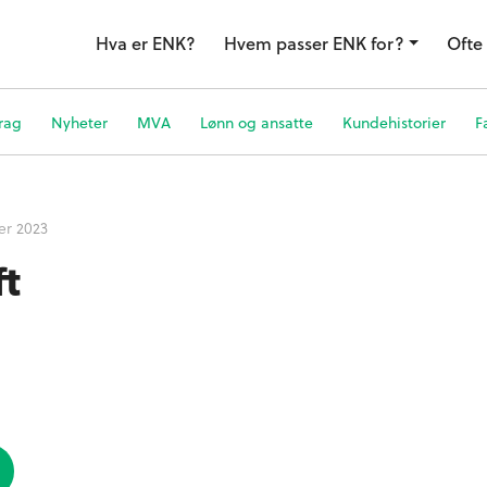
Hva er ENK?
Hvem passer ENK for?
Ofte 
rag
Nyheter
MVA
Lønn og ansatte
Kundehistorier
F
er 2023
ft