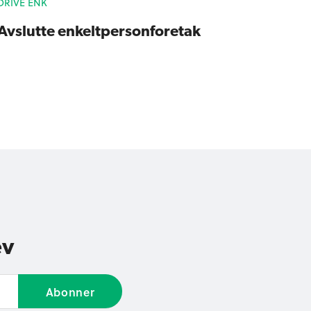
DRIVE ENK
Avslutte enkeltpersonforetak
ev