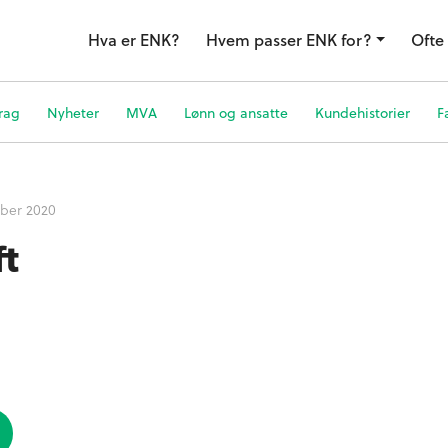
Hva er ENK?
Hvem passer ENK for?
Ofte 
rag
Nyheter
MVA
Lønn og ansatte
Kundehistorier
F
ber 2020
ft