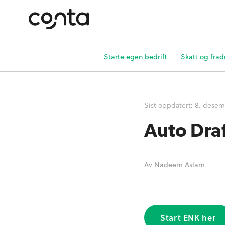
Starte egen bedrift
Skatt og frad
Sist oppdatert:
8. desem
Auto Dra
Av
Nadeem Aslam
Start ENK her