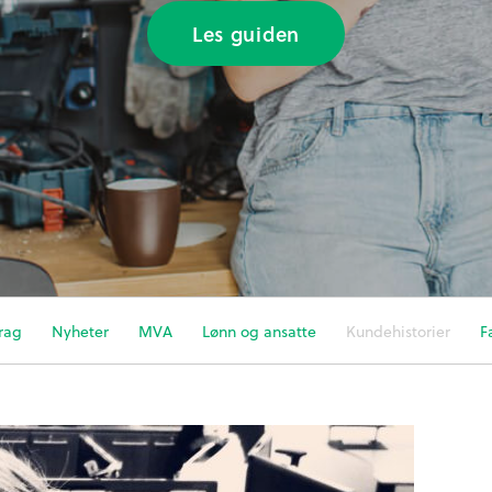
Les guiden
rag
Nyheter
MVA
Lønn og ansatte
Kundehistorier
F