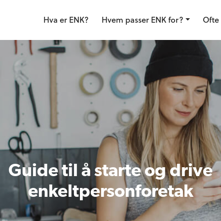
Hva er ENK?
Hvem passer ENK for?
Ofte 
Guide til å
starte og drive
enkeltpersonforetak